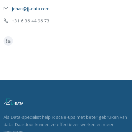
johan@jj-data.com
+31 6 36 44 96 73
Als Data-specialist help ik scale-ups met beter gebruiken van
data. Daardoor kunnen ze effectiever werken en meer
innoveren.