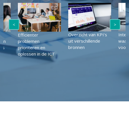
<
>
Overzicht van KPI's
Intel
Efficienter
uit verschillende
waar
 en
problemen
bronnen
voor
nts
prioriteren en
oplossen in de ICT